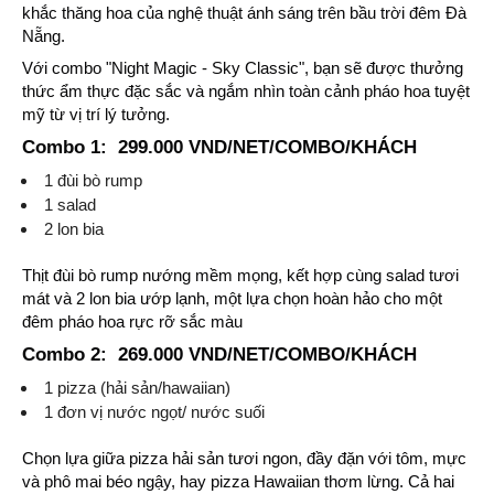
khắc thăng hoa của nghệ thuật ánh sáng trên bầu trời đêm Đà
Nẵng.
Với combo "Night Magic - Sky Classic", bạn sẽ được thưởng
thức ẩm thực đặc sắc và ngắm nhìn toàn cảnh pháo hoa tuyệt
mỹ từ vị trí lý tưởng.
Combo 1: 299.000 VND/NET/COMBO/KHÁCH
1 đùi bò rump
1 salad
2 lon bia
Thịt đùi bò rump nướng mềm mọng, kết hợp cùng salad tươi
mát và 2 lon bia ướp lạnh, một lựa chọn hoàn hảo cho một
đêm pháo hoa rực rỡ sắc màu
Combo 2: 269.000 VND/NET/COMBO/KHÁCH
1 pizza (hải sản/hawaiian)
1 đơn vị nước ngọt/ nước suối
Chọn lựa giữa pizza hải sản tươi ngon, đầy đặn với tôm, mực
và phô mai béo ngậy, hay pizza Hawaiian thơm lừng. Cả hai