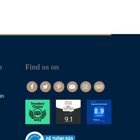
n
Find us on
in