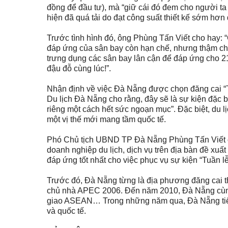
đồng để đầu tư), mà “giữ cái đó đem cho người ta 
hiện đã quá tải do đạt công suất thiết kế sớm hơn
Trước tình hình đó, ông Phùng Tấn Viết cho hay: 
đáp ứng của sân bay còn hạn chế, nhưng thậm chí n
trưng dụng các sân bay lân cận để đáp ứng cho 2
đậu đỗ cùng lúc!”.
Nhận định về việc Đà Nẵng được chọn đăng cai “
Du lịch Đà Nẵng cho rằng, đây sẽ là sự kiện đặc b
riêng một cách hết sức ngoạn mục”. Đặc biệt, du
một vị thế mới mang tầm quốc tế.
Phó Chủ tịch UBND TP Đà Nẵng Phùng Tấn Viết cũ
doanh nghiệp du lịch, dịch vụ trên địa bàn đề xuất
đáp ứng tốt nhất cho việc phục vụ sự kiện “Tuần l
Trước đó, Đà Nẵng từng là địa phương đăng cai t
chủ nhà APEC 2006. Đến năm 2010, Đà Nẵng cùng
giao ASEAN… Trong những năm qua, Đà Nẵng tiếp 
và quốc tế.