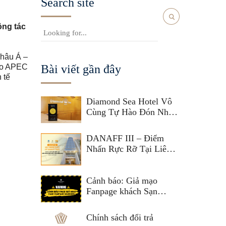
Search site
ông tác
châu Á –
cao APEC
Bài viết gần đây
 tế
Diamond Sea Hotel Vô
Cùng Tự Hào Đón Nhận
Giải Thưởng Agoda
Gold Circle Award 2025
DANAFF III – Điểm
Nhấn Rực Rỡ Tại Liên
Hoan Phim Châu Á Đà
Nẵng 2025
Cảnh báo: Giả mạo
Fanpage khách Sạn
Diamond Sea Hotel
Danang
Chính sách đổi trả