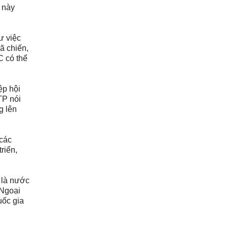
y này
ư việc
ã chiến,
C có thể
ệp hội
TP nói
g lên
các
riển,
 là nước
 Ngoại
uốc gia