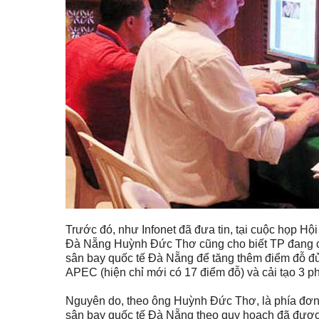
Trước đó, như Infonet đã đưa tin, tại cuộc họp 
Đà Nẵng Huỳnh Đức Thơ cũng cho biết TP đang c
sân bay quốc tế Đà Nẵng để tăng thêm điểm đỗ đ
APEC (hiện chỉ mới có 17 điểm đỗ) và cải tạo 3 p
Nguyên do, theo ông Huỳnh Đức Thơ, là phía đơn
sân bay quốc tế Đà Nẵng theo quy hoạch đã được