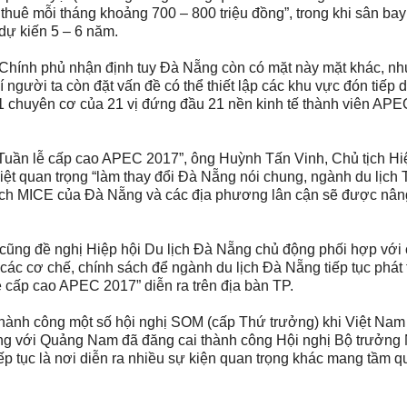
thuê mỗi tháng khoảng 700 – 800 triệu đồng”, trong khi sân ba
 dự kiến 5 – 6 năm.
“Chính phủ nhận định tuy Đà Nẵng còn có mặt này mặt khác, nh
gười ta còn đặt vấn đề có thể thiết lập các khu vực đón tiếp d
1 chuyên cơ của 21 vị đứng đầu 21 nền kinh tế thành viên APE
Tuần lễ cấp cao APEC 2017”, ông Huỳnh Tấn Vinh, Chủ tịch Hi
iệt quan trọng “làm thay đổi Đà Nẵng nói chung, ngành du lịch 
 lịch MICE của Đà Nẵng và các địa phương lân cận sẽ được nân
ng đề nghị Hiệp hội Du lịch Đà Nẵng chủ động phối hợp với 
 các cơ chế, chính sách để ngành du lịch Đà Nẵng tiếp tục phát t
ễ cấp cao APEC 2017” diễn ra trên địa bàn TP.
hành công một số hội nghị SOM (cấp Thứ trưởng) khi Việt Nam
 với Quảng Nam đã đăng cai thành công Hội nghị Bộ trưởng
tục là nơi diễn ra nhiều sự kiện quan trọng khác mang tầm q