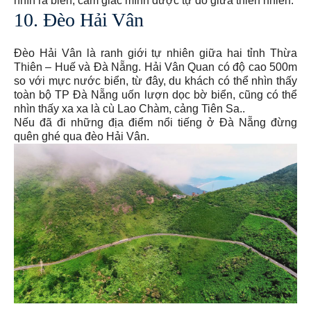
nhìn ra biển, cảm giác mình được tự do giữa thiên nhiên.
10. Đèo Hải Vân
Đèo Hải Vân là ranh giới tự nhiên giữa hai tỉnh Thừa
Thiên – Huế và Đà Nẵng. Hải Vân Quan có độ cao 500m
so với mực nước biển, từ đây, du khách có thể nhìn thấy
toàn bộ TP Đà Nẵng uốn lượn dọc bờ biển, cũng có thể
nhìn thấy xa xa là cù Lao Chàm, cảng Tiên Sa..
Nếu đã đi những địa điểm nổi tiếng ở Đà Nẵng đừng
quên ghé qua đèo Hải Vân.