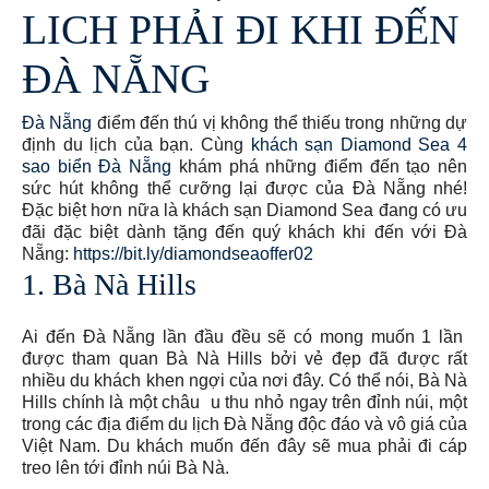
LICH PHẢI ĐI KHI ĐẾN
ĐÀ NẴNG
Đà Nẵng
điểm đến thú vị không thể thiếu trong những dự
định du lịch của bạn. Cùng
khách sạn Diamond Sea 4
sao biển Đà Nẵng
khám phá những điểm đến tạo nên
sức hút không thể cưỡng lại được của Đà Nẵng nhé!
Đặc biệt hơn nữa là khách sạn Diamond Sea đang có ưu
đãi đặc biệt dành tặng đến quý khách khi đến với Đà
Nẵng:
https://bit.ly/diamondseaoffer02
1. Bà Nà Hills
Ai đến Đà Nẵng lần đầu đều sẽ có mong muốn 1 lần
được tham quan Bà Nà Hills bởi vẻ đẹp đã được rất
nhiều du khách khen ngợi của nơi đây. Có thể nói, Bà Nà
Hills chính là một châu u thu nhỏ ngay trên đỉnh núi, một
trong các địa điểm du lịch Đà Nẵng độc đáo và vô giá của
Việt Nam. Du khách muốn đến đây sẽ mua phải đi cáp
treo lên tới đỉnh núi Bà Nà.