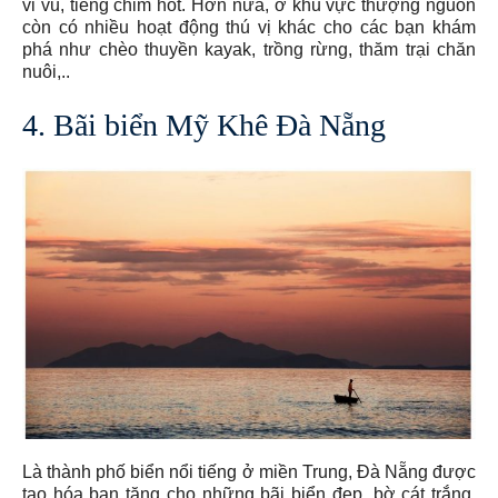
vi vu, tiếng chim hót. Hơn nữa, ở khu vực thượng nguồn
còn có nhiều hoạt động thú vị khác cho các bạn khám
phá như chèo thuyền kayak, trồng rừng, thăm trại chăn
nuôi,..
4. Bãi biển Mỹ Khê Đà Nẵng
Là thành phố biển nổi tiếng ở miền Trung, Đà Nẵng được
tạo hóa ban tặng cho những bãi biển đẹp, bờ cát trắng,