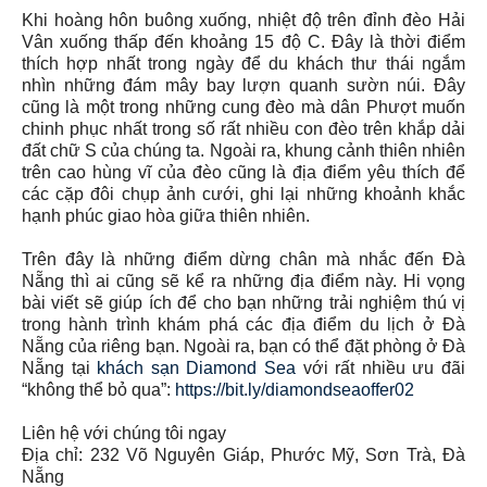
Khi hoàng hôn buông xuống, nhiệt độ trên đỉnh đèo Hải
Vân xuống thấp đến khoảng 15 độ C. Đây là thời điểm
thích hợp nhất trong ngày để du khách thư thái ngắm
nhìn những đám mây bay lượn quanh sườn núi. Đây
cũng là một trong những cung đèo mà dân Phượt muốn
chinh phục nhất trong số rất nhiều con đèo trên khắp dải
đất chữ S của chúng ta. Ngoài ra, khung cảnh thiên nhiên
trên cao hùng vĩ của đèo cũng là địa điểm yêu thích để
các cặp đôi chụp ảnh cưới, ghi lại những khoảnh khắc
hạnh phúc giao hòa giữa thiên nhiên.
Trên đây là những điểm dừng chân mà nhắc đến Đà
Nẵng thì ai cũng sẽ kể ra những địa điểm này. Hi vọng
bài viết sẽ giúp ích để cho bạn những trải nghiệm thú vị
trong hành trình khám phá các địa điểm du lịch ở Đà
Nẵng của riêng bạn. Ngoài ra, bạn có thể đặt phòng ở Đà
Nẵng tại
khách sạn Diamond Sea
với rất nhiều ưu đãi
“không thể bỏ qua”:
https://bit.ly/diamondseaoffer02
Liên hệ với chúng tôi ngay
Địa chỉ: 232 Võ Nguyên Giáp, Phước Mỹ, Sơn Trà, Đà
Nẵng