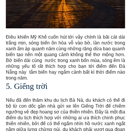
Điều khiến Mỹ Khê cuốn hút tới vậy chính là bãi cát dài
trắng mịn, sóng biển ôn hòa vỗ vào bờ, làn nước trong
xanh ấm áp quanh năm cùng những rặng dừa bao quanh
biển tạo nên một quang cảnh không thể thơ mộng hơn.
Bờ biển dài cùng nước trong xanh bốn mùa, sóng êm là
những yếu tố rất thích hợp cho bạn tới điểm đến Đà
Nẵng này tắm biển hay ngắm cảnh bất kì thời điểm nào
trong năm.
5. Giếng trời
Nếu đã đến thăm khu du lịch Bà Nà, du khách có thể đi
bộ từ con dốc gần nhà gửi xe lên Giếng Trời để chiêm
ngưỡng vẻ đẹp hoang sơ của thiên nhiên. Đây là một địa
điểm du lịch thích hợp với những ai ưa thích chinh phục
thiên nhiên, bởi để có thể ngắm nhìn hồ nước xanh ngắt
nằm giữa lưng chừng núi, du khách phải vượt qua đoạn