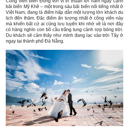
Công viên biển Đông với vị trí thuận lợi nằm ngay cạnh
bãi biển Mỹ Khê – một trong sáu bãi biển nổi tiếng nhất ở
Việt Nam, đang là điểm hấp dẫn một lượng lớn khách du
lịch đến thăm. Đặc điểm ấn tượng nhất ở công viên này
mà khiến bất cứ ai cũng lưu luyến khi nhớ về là nơi đây
có hàng nghìn con bồ câu trắng tung cánh rợp bóng trời.
Du khách sẽ cảm thấy như mình đang lạc vào trời Tây ở
ngay tại thành phố Đà Nẵng.