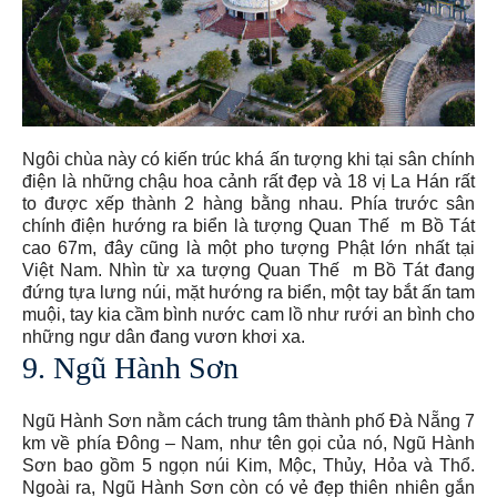
Ngôi chùa này có kiến trúc khá ấn tượng khi tại sân chính
điện là những chậu hoa cảnh rất đẹp và 18 vị La Hán rất
to được xếp thành 2 hàng bằng nhau. Phía trước sân
chính điện hướng ra biển là tượng Quan Thế m Bồ Tát
cao 67m, đây cũng là một pho tượng Phật lớn nhất tại
Việt Nam. Nhìn từ xa tượng Quan Thế m Bồ Tát đang
đứng tựa lưng núi, mặt hướng ra biển, một tay bắt ấn tam
muội, tay kia cầm bình nước cam lồ như rưới an bình cho
những ngư dân đang vươn khơi xa.
9. Ngũ Hành Sơn
Ngũ Hành Sơn nằm cách trung tâm thành phố Đà Nẵng 7
km về phía Đông – Nam, như tên gọi của nó, Ngũ Hành
Sơn bao gồm 5 ngọn núi Kim, Mộc, Thủy, Hỏa và Thổ.
Ngoài ra, Ngũ Hành Sơn còn có vẻ đẹp thiên nhiên gắn